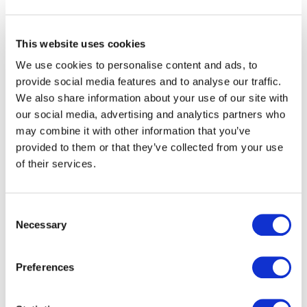
This website uses cookies
We use cookies to personalise content and ads, to
provide social media features and to analyse our traffic.
We also share information about your use of our site with
Heading
Cliquer ci-dessous
our social media, advertising and analytics partners who
may combine it with other information that you’ve
pour télécharger nos
provided to them or that they’ve collected from your use
of their services.
CGV.
Consent
Télécharger
Necessary
Selection
Preferences
Background
Image