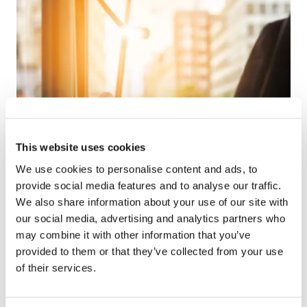
This website uses cookies
We use cookies to personalise content and ads, to
provide social media features and to analyse our traffic.
We also share information about your use of our site with
our social media, advertising and analytics partners who
may combine it with other information that you’ve
Pupitre fixe
provided to them or that they’ve collected from your use
of their services.
Le pupitre fixe, installé près du conducteur,
permet la vente et la validation immédiate