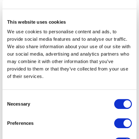
OMEA ID, airweb a été choisi par SNCF Connect comme
partenaire digital stratégique.
This website uses cookies
À l’époque, SNCF Connect recherchait un acteur capable
We use cookies to personalise content and ads, to
de concevoir et d’exploiter une plateforme numérique à
provide social media features and to analyse our traffic.
très grande échelle. airweb a su répondre à ces enjeux
We also share information about your use of our site with
en apportant son savoir-faire en conception de services
our social media, advertising and analytics partners who
digitaux, performance applicative et expérience
may combine it with other information that you’ve
utilisateur.
provided to them or that they’ve collected from your use
of their services.
Une expertise historique au
cœur du projet
Consent
Necessary
Selection
Les équipes d'airweb ont contribué à la mise en place
d’un dispositif robuste, pensé pour un usage quotidien
Preferences
par des millions de voyageurs. L’approche reposait sur
des fondamentaux forts : fiabilité, simplicité d’usage et