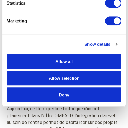
capacité à évoluer dans le temps.
Statistics
Cette collaboration a notamment permis de :
Marketing
concevoir une expérience fluide et accessible à
tous les publics,
garantir la stabilité des services sur des volumes
Show details
de trafic élevés,
accompagner les évolutions fonctionnelles de la
Allow all
plateforme.
La continuité de l’expertise au
Allow selection
sein d’OMEA ID
Deny
Aujourd’hui, cette expertise historique s’inscrit
pleinement dans l’offre OMEA ID. L’intégration d’airweb
au sein de l’entité permet de capitaliser sur des projets